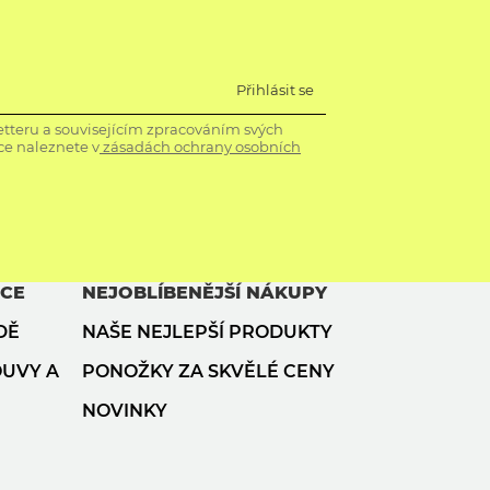
Přihlásit se
tteru a souvisejícím zpracováním svých
ce naleznete v
zásadách ochrany osobních
ACE
NEJOBLÍBENĚJŠÍ NÁKUPY
DĚ
NAŠE NEJLEPŠÍ PRODUKTY
OUVY A
PONOŽKY ZA SKVĚLÉ CENY
NOVINKY