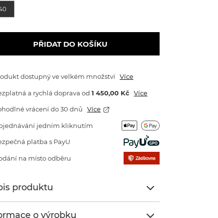
40
PŘIDAT DO KOŠÍKU
rodukt dostupný ve velkém množství
Více
zplatná a rychlá doprava
od
1 450,00 Kč
Více
ohodlné vrácení do 30 dnů
Více
bjednávání jedním kliknutím
ezpečná platba s PayU
odání na místo odběru
is produktu
ormace o výrobku