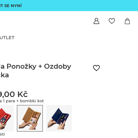
IT SE NYNÍ
UTLET
a Ponožky + Ozdoby
čka
9,00 Kč
a 1 para + bombki kot
sti