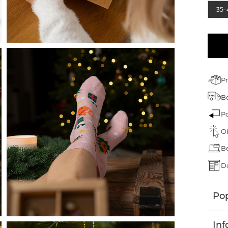
árek pro dědečka
35–
árek ke dni dětí
árek k narozeninám
árek na Velikonoce
P
árek na Valentýna
Be
ánoční dárky
P
O
B
D
Pop
Inf