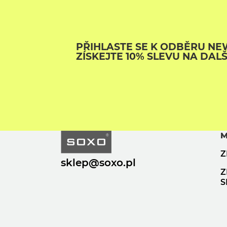
PŘIHLASTE SE K ODBĚRU NE
ZÍSKEJTE 10% SLEVU NA DAL
M
Z
sklep@soxo.pl
Z
S