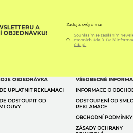
Zadejte svůj e-mail
WSLETTERU A
ŠÍ OBJEDNÁVKU!
Souhlasím se zasíláním newsle
osobních údajů. Další informa
údajů.
OJE OBJEDNÁVKA
VŠEOBECNÉ INFORM
DE UPLATNIT REKLAMACI
INFORMACE O OBCHO
DE ODSTOUPIT OD
ODSTOUPENÍ OD SML
MLOUVY
REKLAMACE
OBCHODNÍ PODMÍNKY
ZÁSADY OCHRANY