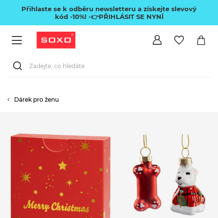
Přihlaste se k odběru newsletteru a získejte slevový
kód -10%!
-👉PŘIHLÁSIT SE NYNÍ
Dárek pro ženu