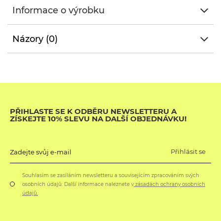
Informace o výrobku
Názory (0)
PŘIHLASTE SE K ODBĚRU NEWSLETTERU A
ZÍSKEJTE 10% SLEVU NA DALŠÍ OBJEDNÁVKU!
Přihlásit se
Zadejte svůj e-mail
Souhlasím se zasíláním newsletteru a souvisejícím zpracováním svých
osobních údajů. Další informace naleznete v
zásadách ochrany osobních
údajů.