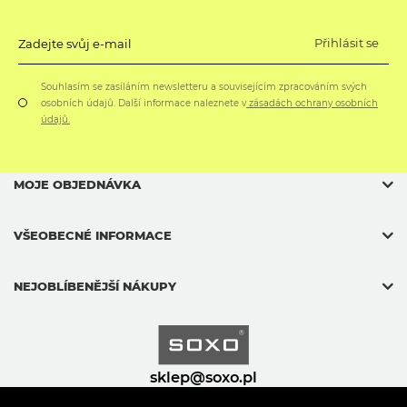
Přihlásit se
Zadejte svůj e-mail
Souhlasím se zasíláním newsletteru a souvisejícím zpracováním svých
osobních údajů. Další informace naleznete v
zásadách ochrany osobních
údajů.
MOJE OBJEDNÁVKA
VŠEOBECNÉ INFORMACE
NEJOBLÍBENĚJŠÍ NÁKUPY
sklep@soxo.pl