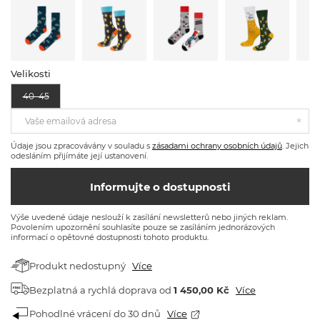
Velikosti
40–45
Vaše emailová adresa
Údaje jsou zpracovávány v souladu s
zásadami ochrany osobních údajů
. Jejich
odesláním přijímáte její ustanovení.
Informujte o dostupnosti
Výše uvedené údaje neslouží k zasílání newsletterů nebo jiných reklam.
Povolením upozornění souhlasíte pouze se zasíláním jednorázových
informací o opětovné dostupnosti tohoto produktu.
Produkt nedostupný
Více
Bezplatná a rychlá doprava
od
1 450,00 Kč
Více
Pohodlné vrácení do 30 dnů
Více