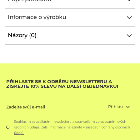
Informace o výrobku
Názory (0)
PŘIHLASTE SE K ODBĚRU NEWSLETTERU A
ZÍSKEJTE 10% SLEVU NA DALŠÍ OBJEDNÁVKU!
Přihlásit se
Zadejte svůj e-mail
Souhlasím se zasíláním newsletteru a souvisejícím zpracováním svých
osobních údajů. Další informace naleznete v
zásadách ochrany osobních
údajů.