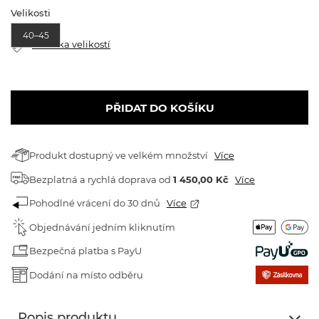
Velikosti
40–45
Tabulka velikostí
PŘIDAT DO KOŠÍKU
Produkt dostupný ve velkém množství
Více
Bezplatná a rychlá doprava
od
1 450,00 Kč
Více
Pohodlné vrácení do 30 dnů
Více
Objednávání jedním kliknutím
Bezpečná platba s PayU
Dodání na místo odběru
Popis produktu