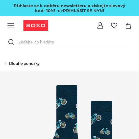
Přihlaste se k odběru newsletteru a získejte slevový
kód -10%!
-👉PŘIHLÁSIT SE NYNÍ
Dlouhé ponožky