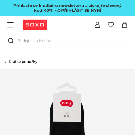
Přihlaste se k odběru newsletteru a získejte slevový
kód -10%!
-👉PŘIHLÁSIT SE NYNÍ
Krátké ponožky