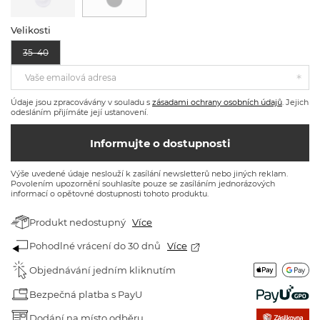
Velikosti
35–40
Vaše emailová adresa
Údaje jsou zpracovávány v souladu s
zásadami ochrany osobních údajů
. Jejich
odesláním přijímáte její ustanovení.
Informujte o dostupnosti
Výše uvedené údaje neslouží k zasílání newsletterů nebo jiných reklam.
Povolením upozornění souhlasíte pouze se zasíláním jednorázových
informací o opětovné dostupnosti tohoto produktu.
Produkt nedostupný
Více
Pohodlné vrácení do 30 dnů
Více
Objednávání jedním kliknutím
Bezpečná platba s PayU
Dodání na místo odběru