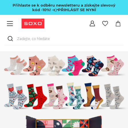
Přihlaste se k odběru newsletteru a získejte slevový
kód -10%!
-👉PŘIHLÁSIT SE NYNÍ