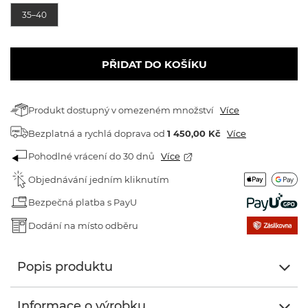
35–40
PŘIDAT DO KOŠÍKU
Produkt dostupný v omezeném množství
Více
Bezplatná a rychlá doprava
od
1 450,00 Kč
Více
Pohodlné vrácení do 30 dnů
Více
Objednávání jedním kliknutím
Bezpečná platba s PayU
Dodání na místo odběru
Popis produktu
Informace o výrobku