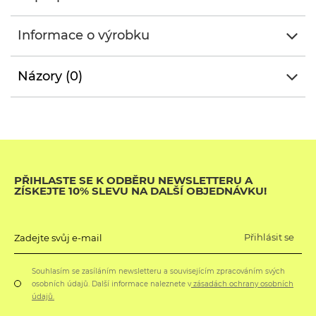
Informace o výrobku
Názory (0)
PŘIHLASTE SE K ODBĚRU NEWSLETTERU A
ZÍSKEJTE 10% SLEVU NA DALŠÍ OBJEDNÁVKU!
Přihlásit se
Zadejte svůj e-mail
Souhlasím se zasíláním newsletteru a souvisejícím zpracováním svých
osobních údajů. Další informace naleznete v
zásadách ochrany osobních
údajů.