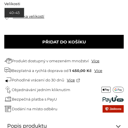
Velikosti
40–45
Tabulka velikostí
PŘIDAT DO KOŠÍKU
Produkt dostupný v omezeném množství
Více
Bezplatná a rychlá doprava
od
1 450,00 Kč
Více
Pohodlné vrácení do 30 dnů
Více
Objednávání jedním kliknutím
Bezpečná platba s PayU
Dodání na místo odběru
Popis produktu