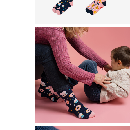
D
D
D
D
D
V