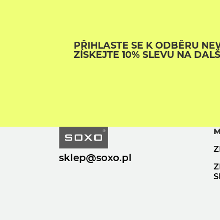
PŘIHLASTE SE K ODBĚRU NE
ZÍSKEJTE 10% SLEVU NA DAL
M
Z
sklep@soxo.pl
Z
S