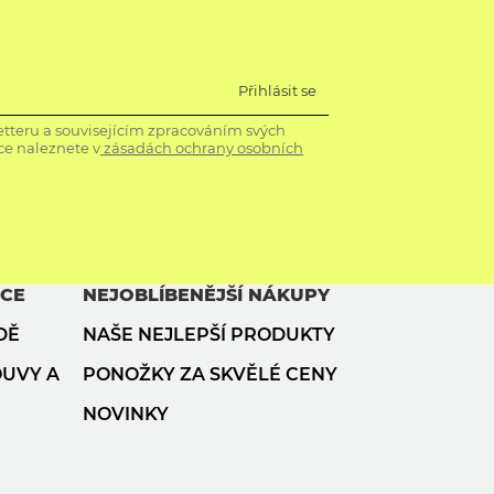
Přihlásit se
tteru a souvisejícím zpracováním svých
ce naleznete v
zásadách ochrany osobních
ACE
NEJOBLÍBENĚJŠÍ NÁKUPY
DĚ
NAŠE NEJLEPŠÍ PRODUKTY
OUVY A
PONOŽKY ZA SKVĚLÉ CENY
NOVINKY