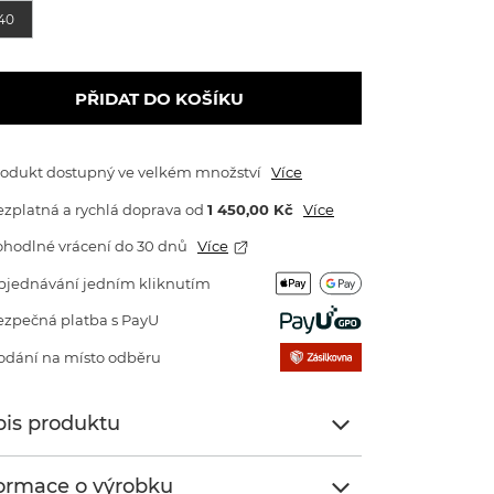
40
PŘIDAT DO KOŠÍKU
rodukt dostupný ve velkém množství
Více
zplatná a rychlá doprava
od
1 450,00 Kč
Více
ohodlné vrácení do 30 dnů
Více
bjednávání jedním kliknutím
ezpečná platba s PayU
odání na místo odběru
is produktu
ormace o výrobku