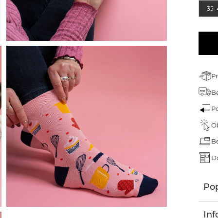
árek pro dědečka
35–
árek ke dni dětí
árek k narozeninám
árek na Velikonoce
P
árek na Valentýna
Be
ánoční dárky
P
O
B
D
Pop
Inf