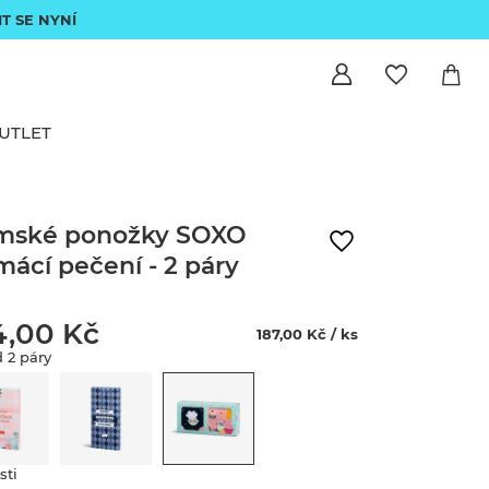
IT SE NYNÍ
UTLET
mské ponožky SOXO
ácí pečení - 2 páry
4,00 Kč
187,00 Kč / ks
 2 páry
sti