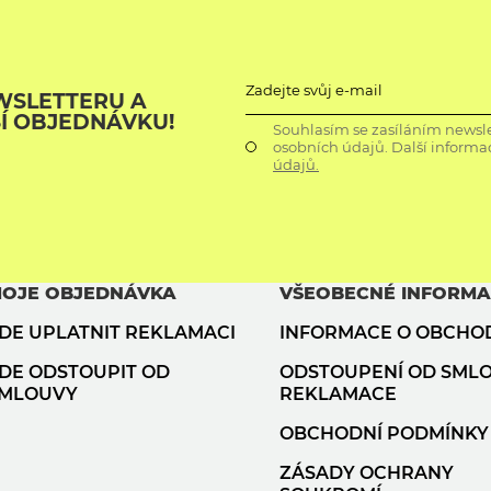
Zadejte svůj e-mail
WSLETTERU A
ŠÍ OBJEDNÁVKU!
Souhlasím se zasíláním newsle
osobních údajů. Další informa
údajů.
OJE OBJEDNÁVKA
VŠEOBECNÉ INFORM
DE UPLATNIT REKLAMACI
INFORMACE O OBCHO
DE ODSTOUPIT OD
ODSTOUPENÍ OD SML
MLOUVY
REKLAMACE
OBCHODNÍ PODMÍNKY
ZÁSADY OCHRANY