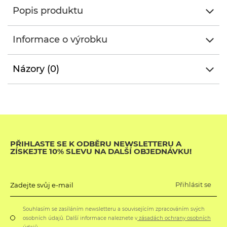
Popis produktu
Informace o výrobku
Názory (0)
PŘIHLASTE SE K ODBĚRU NEWSLETTERU A
ZÍSKEJTE 10% SLEVU NA DALŠÍ OBJEDNÁVKU!
Přihlásit se
Zadejte svůj e-mail
Souhlasím se zasíláním newsletteru a souvisejícím zpracováním svých
osobních údajů. Další informace naleznete v
zásadách ochrany osobních