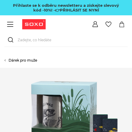
Přihlaste se k odběru newsletteru a získejte slevový
kód -10%!
-👉PŘIHLÁSIT SE NYNÍ
Dárek pro muže