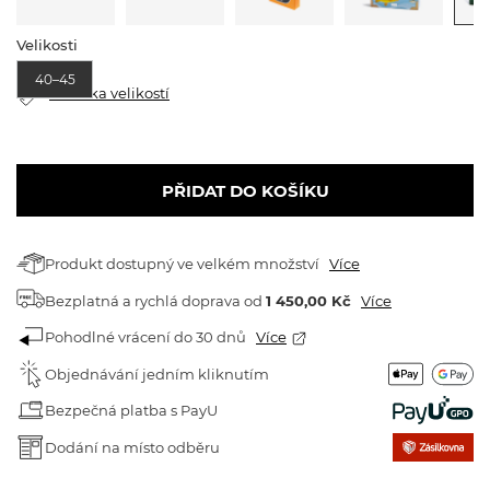
Velikosti
40–45
Tabulka velikostí
PŘIDAT DO KOŠÍKU
Produkt dostupný ve velkém množství
Více
Bezplatná a rychlá doprava
od
1 450,00 Kč
Více
Pohodlné vrácení do 30 dnů
Více
Objednávání jedním kliknutím
Bezpečná platba s PayU
Dodání na místo odběru