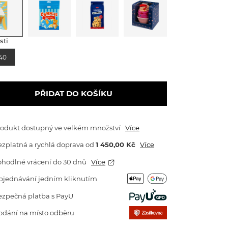
sti
40
PŘIDAT DO KOŠÍKU
rodukt dostupný ve velkém množství
Více
zplatná a rychlá doprava
od
1 450,00 Kč
Více
ohodlné vrácení do 30 dnů
Více
bjednávání jedním kliknutím
ezpečná platba s PayU
odání na místo odběru