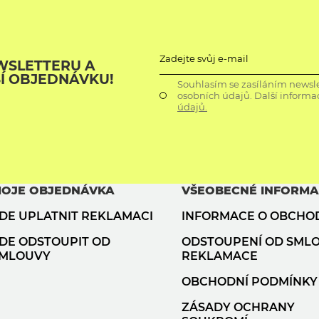
Zadejte svůj e-mail
WSLETTERU A
ŠÍ OBJEDNÁVKU!
Souhlasím se zasíláním newsle
osobních údajů. Další informa
údajů.
OJE OBJEDNÁVKA
VŠEOBECNÉ INFORM
DE UPLATNIT REKLAMACI
INFORMACE O OBCHO
DE ODSTOUPIT OD
ODSTOUPENÍ OD SML
MLOUVY
REKLAMACE
OBCHODNÍ PODMÍNKY
ZÁSADY OCHRANY