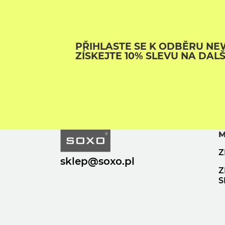
PŘIHLASTE SE K ODBĚRU NE
ZÍSKEJTE 10% SLEVU NA DAL
M
Z
sklep@soxo.pl
Z
S