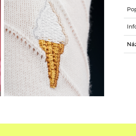
Pop
Inf
Náz