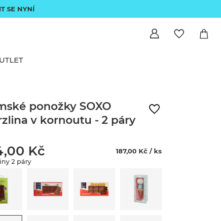
IT SE NYNÍ
UTLET
mské ponožky SOXO
zlina v kornoutu - 2 páry
4,00 Kč
187,00 Kč / ks
iny 2 páry