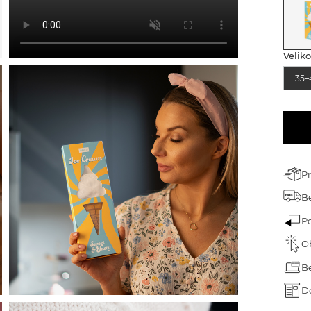
árek pro dědečka
árek ke dni dětí
Veliko
árek k narozeninám
35–
árek na Velikonoce
árek na Valentýna
ánoční dárky
P
Be
P
O
B
D