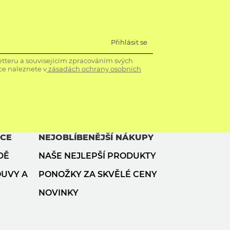
Přihlásit se
tteru a souvisejícím zpracováním svých
ce naleznete v
zásadách ochrany osobních
ACE
NEJOBLÍBENĚJŠÍ NÁKUPY
DĚ
NAŠE NEJLEPŠÍ PRODUKTY
OUVY A
PONOŽKY ZA SKVĚLÉ CENY
NOVINKY