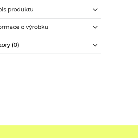
is produktu
ormace o výrobku
ory (0)