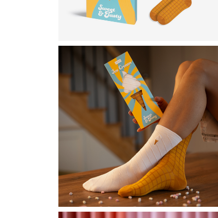
D
D
D
D
D
V