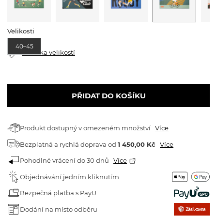
Velikosti
40–45
Tabulka velikostí
PŘIDAT DO KOŠÍKU
Produkt dostupný v omezeném množství
Více
Bezplatná a rychlá doprava
od
1 450,00 Kč
Více
Pohodlné vrácení do 30 dnů
Více
Objednávání jedním kliknutím
Bezpečná platba s PayU
Dodání na místo odběru