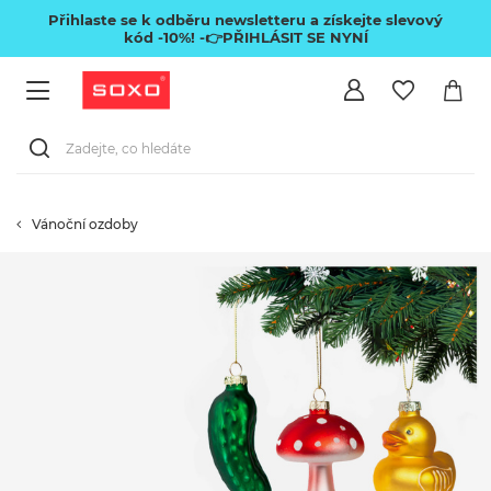
Přihlaste se k odběru newsletteru a získejte slevový
kód -10%!
-👉PŘIHLÁSIT SE NYNÍ
Vánoční ozdoby