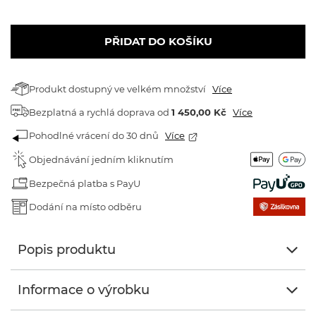
PŘIDAT DO KOŠÍKU
Produkt dostupný ve velkém množství
Více
Bezplatná a rychlá doprava
od
1 450,00 Kč
Více
Pohodlné vrácení do 30 dnů
Více
Objednávání jedním kliknutím
Bezpečná platba s PayU
Dodání na místo odběru
Popis produktu
Informace o výrobku