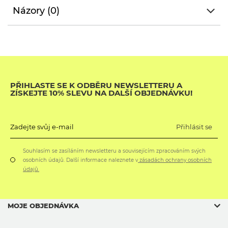
Názory (0)
PŘIHLASTE SE K ODBĚRU NEWSLETTERU A
ZÍSKEJTE 10% SLEVU NA DALŠÍ OBJEDNÁVKU!
Přihlásit se
Zadejte svůj e-mail
Souhlasím se zasíláním newsletteru a souvisejícím zpracováním svých
osobních údajů. Další informace naleznete v
zásadách ochrany osobních
údajů.
MOJE OBJEDNÁVKA