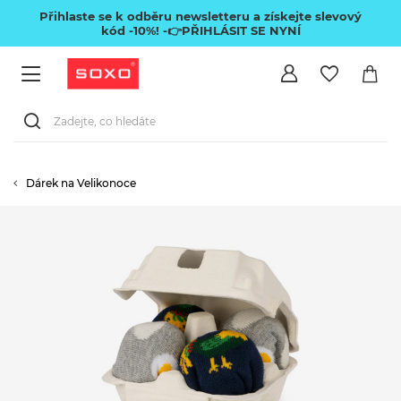
Přihlaste se k odběru newsletteru a získejte slevový
kód -10%!
-👉PŘIHLÁSIT SE NYNÍ
Dárek na Velikonoce