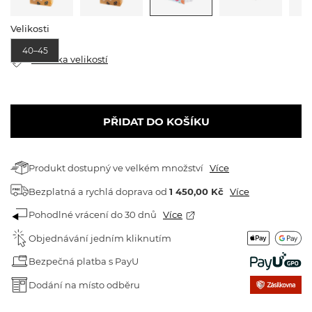
Velikosti
40–45
Tabulka velikostí
PŘIDAT DO KOŠÍKU
Produkt dostupný ve velkém množství
Více
Bezplatná a rychlá doprava
od
1 450,00 Kč
Více
Pohodlné vrácení do 30 dnů
Více
Objednávání jedním kliknutím
Bezpečná platba s PayU
Dodání na místo odběru