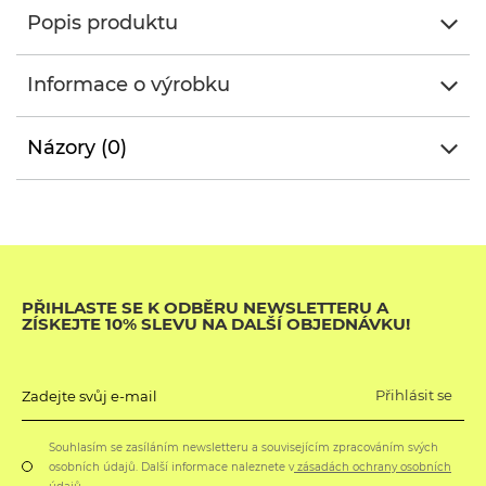
Popis produktu
Informace o výrobku
Názory (0)
PŘIHLASTE SE K ODBĚRU NEWSLETTERU A
ZÍSKEJTE 10% SLEVU NA DALŠÍ OBJEDNÁVKU!
Přihlásit se
Zadejte svůj e-mail
Souhlasím se zasíláním newsletteru a souvisejícím zpracováním svých
osobních údajů. Další informace naleznete v
zásadách ochrany osobních