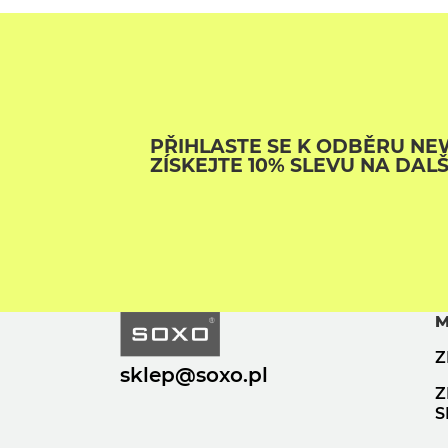
PŘIHLASTE SE K ODBĚRU NE
ZÍSKEJTE 10% SLEVU NA DAL
M
Z
sklep@soxo.pl
Z
S