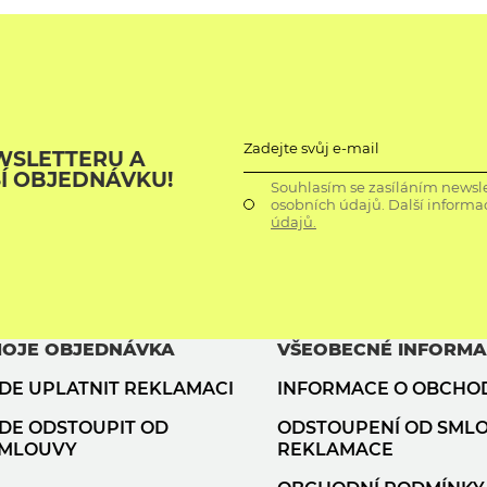
Zadejte svůj e-mail
WSLETTERU A
ŠÍ OBJEDNÁVKU!
Souhlasím se zasíláním newsle
osobních údajů. Další informa
údajů.
OJE OBJEDNÁVKA
VŠEOBECNÉ INFORM
DE UPLATNIT REKLAMACI
INFORMACE O OBCHO
DE ODSTOUPIT OD
ODSTOUPENÍ OD SML
MLOUVY
REKLAMACE