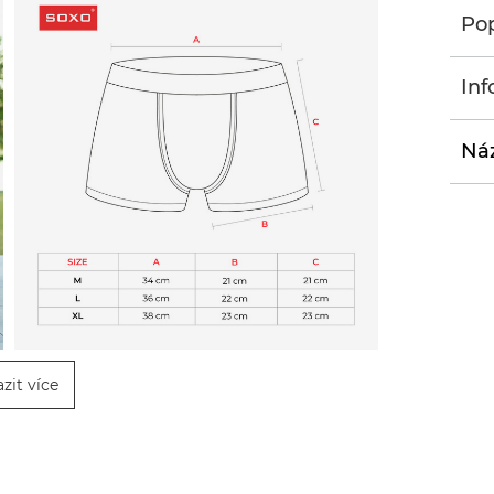
Pop
Inf
Náz
zit více