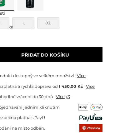
sti
M
L
XL
abulka velikostí
PŘIDAT DO KOŠÍKU
rodukt dostupný ve velkém množství
Více
zplatná a rychlá doprava
od
1 450,00 Kč
Více
ohodlné vrácení do 30 dnů
Více
bjednávání jedním kliknutím
ezpečná platba s PayU
odání na místo odběru