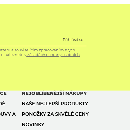
Přihlásit se
tteru a souvisejícím zpracováním svých
ce naleznete v
zásadách ochrany osobních
ACE
NEJOBLÍBENĚJŠÍ NÁKUPY
DĚ
NAŠE NEJLEPŠÍ PRODUKTY
OUVY A
PONOŽKY ZA SKVĚLÉ CENY
NOVINKY