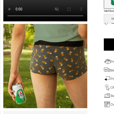
árek pro dědečka
Veliko
árek ke dni dětí
árek k narozeninám
T
árek na Velikonoce
árek na Valentýna
ánoční dárky
P
Be
P
O
B
D