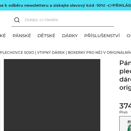
 se k odběru newsletteru a získejte slevový kód -10%!
-👉PŘIHLÁS
KÉ
PÁNSKÉ
DĚTSKÉ
DÁRKY
PŘÍSLUŠENSTVÍ
O
PLECHOVCE SOXO | VTIPNÝ DÁREK | BOXERKY PRO NĚJ V ORIGINÁLNÍ
obrazit vše
obrazit vše
obrazit vše
obrazit vše
obrazit vše
Pán
ple
árkové ponožky
árkové ponožky
arevné ponožky
árek pro ženu
učníky a turbany
dár
louhé ponožky
louhé ponožky
árek pro muže
o koupelny
ori
rátké ponožky
rátké ponožky
árek pro maminku
áhve na vodu
37
árek pro tátu
estovní polštáře
Pivo
árek pro babičku
ro zvířata