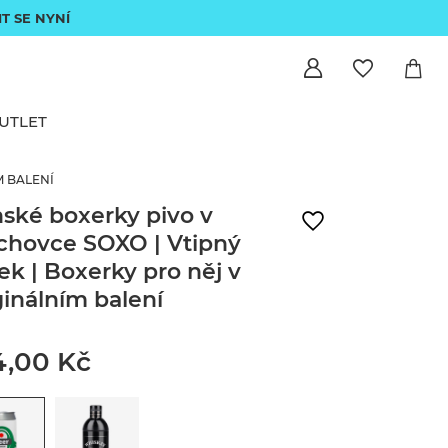
IT SE NYNÍ
UTLET
M BALENÍ
ské boxerky pivo v
chovce SOXO | Vtipný
ek | Boxerky pro něj v
ginálním balení
4,00 Kč