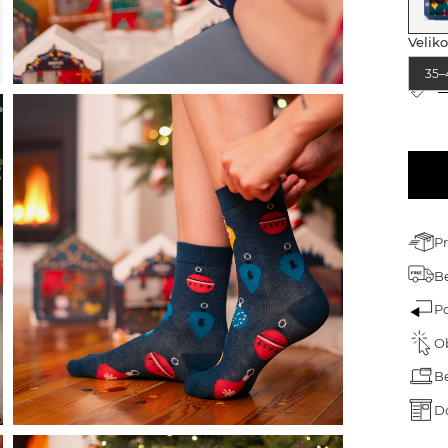
árek pro dědečka
Veliko
árek ke dni dětí
35–
árek k narozeninám
T
árek na Velikonoce
árek na Valentýna
ánoční dárky
P
Be
P
O
B
D