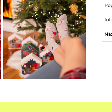
Pop
Inf
Náz