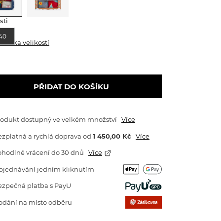
sti
40
abulka velikostí
PŘIDAT DO KOŠÍKU
rodukt dostupný ve velkém množství
Více
zplatná a rychlá doprava
od
1 450,00 Kč
Více
ohodlné vrácení do 30 dnů
Více
bjednávání jedním kliknutím
ezpečná platba s PayU
odání na místo odběru