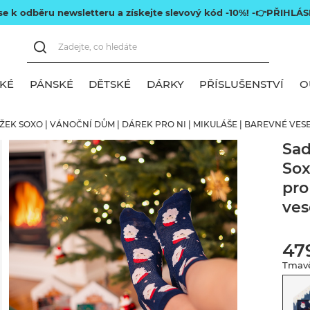
 se k odběru newsletteru a získejte slevový kód -10%!
-👉PŘIHLÁS
KÉ
PÁNSKÉ
DĚTSKÉ
DÁRKY
PŘÍSLUŠENSTVÍ
O
EK SOXO | VÁNOČNÍ DŮM | DÁREK PRO NI | MIKULÁŠE | BAREVNÉ VE
obrazit vše
obrazit vše
obrazit vše
obrazit vše
obrazit vše
Sad
Sox
árkové ponožky
árkové ponožky
arevné ponožky
árek pro ženu
učníky a turbany
pro
louhé ponožky
louhé ponožky
árek pro muže
o koupelny
ves
rátké ponožky
rátké ponožky
árek pro maminku
áhve na vodu
47
árek pro tátu
estovní polštáře
Tmavě
árek pro babičku
ro zvířata