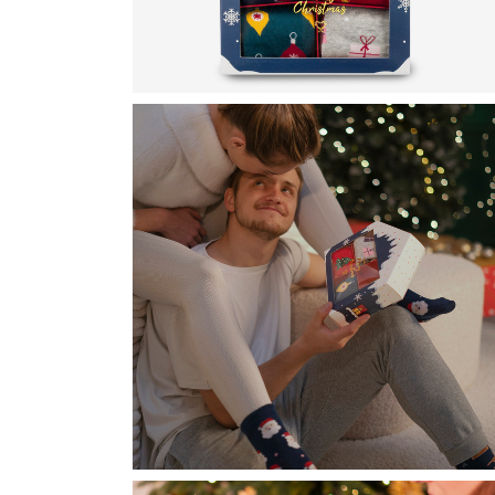
D
D
D
D
D
V