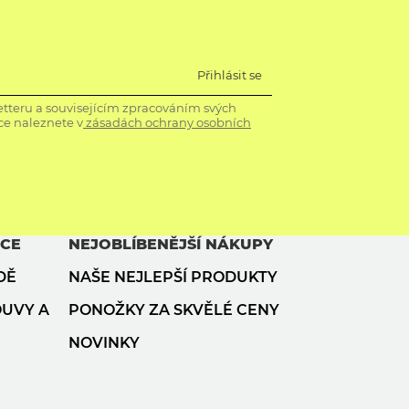
Přihlásit se
tteru a souvisejícím zpracováním svých
ce naleznete v
zásadách ochrany osobních
ACE
NEJOBLÍBENĚJŠÍ NÁKUPY
DĚ
NAŠE NEJLEPŠÍ PRODUKTY
OUVY A
PONOŽKY ZA SKVĚLÉ CENY
NOVINKY