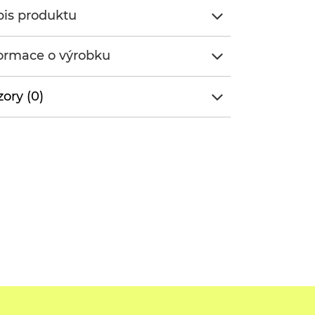
is produktu
ormace o výrobku
ory (0)