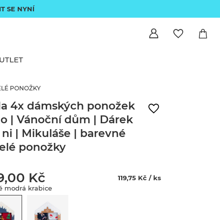
IT SE NYNÍ
UTLET
SELÉ PONOŽKY
a 4x dámských ponožek
o | Vánoční dům | Dárek
 ni | Mikuláše | barevné
elé ponožky
9,00 Kč
119,75 Kč / ks
 modrá krabice