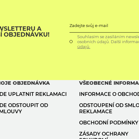
Zadejte svůj e-mail
WSLETTERU A
ŠÍ OBJEDNÁVKU!
Souhlasím se zasíláním newsle
osobních údajů. Další informa
údajů.
OJE OBJEDNÁVKA
VŠEOBECNÉ INFORM
DE UPLATNIT REKLAMACI
INFORMACE O OBCHO
DE ODSTOUPIT OD
ODSTOUPENÍ OD SML
MLOUVY
REKLAMACE
OBCHODNÍ PODMÍNKY
ZÁSADY OCHRANY