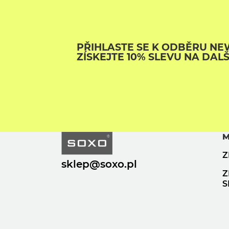
PŘIHLASTE SE K ODBĚRU NE
ZÍSKEJTE 10% SLEVU NA DAL
M
Z
sklep@soxo.pl
Z
S