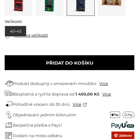
Velikosti
40–45
Tabulka velikostí
PŘIDAT DO KOŠÍKU
Produkt dostupný v omezeném množství
Více
Bezplatná a rychlá doprava
od
1 450,00 Kč
Více
Pohodlné vrácení do 30 dnů
Více
Objednávání jedním kliknutím
Bezpečná platba s PayU
Dodání na místo odběru