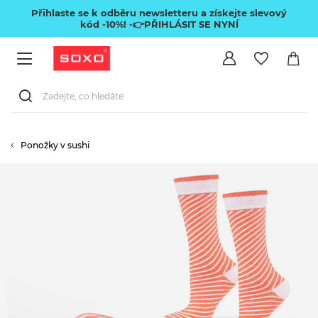
Přihlaste se k odběru newsletteru a získejte slevový
kód -10%!
-👉PŘIHLÁSIT SE NYNÍ
Ponožky v sushi