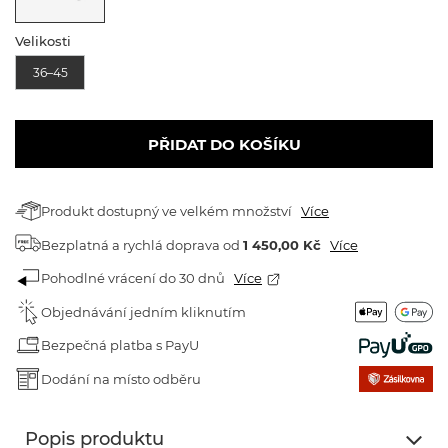
Velikosti
36–45
PŘIDAT DO KOŠÍKU
Produkt dostupný ve velkém množství
Více
Bezplatná a rychlá doprava
od
1 450,00 Kč
Více
Pohodlné vrácení do 30 dnů
Více
Objednávání jedním kliknutím
Bezpečná platba s PayU
Dodání na místo odběru
Popis produktu