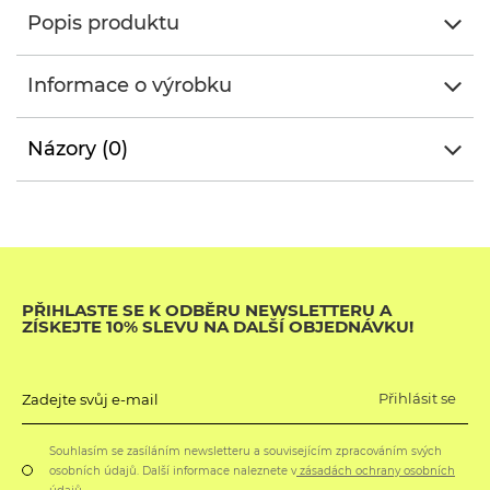
Popis produktu
Informace o výrobku
Názory (0)
PŘIHLASTE SE K ODBĚRU NEWSLETTERU A
ZÍSKEJTE 10% SLEVU NA DALŠÍ OBJEDNÁVKU!
Přihlásit se
Zadejte svůj e-mail
Souhlasím se zasíláním newsletteru a souvisejícím zpracováním svých
osobních údajů. Další informace naleznete v
zásadách ochrany osobních