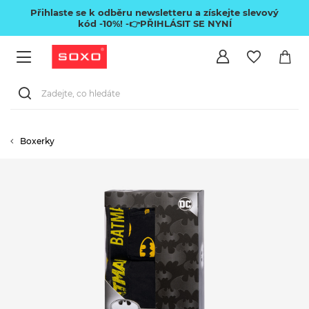
Přihlaste se k odběru newsletteru a získejte slevový
kód -10%!
-👉PŘIHLÁSIT SE NYNÍ
Boxerky