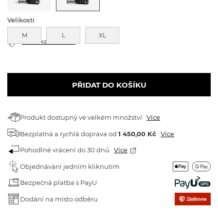
Velikosti
M
L
XL
Tabulka velikostí
PŘIDAT DO KOŠÍKU
Produkt dostupný ve velkém množství
Více
Bezplatná a rychlá doprava
od
1 450,00 Kč
Více
Pohodlné vrácení do 30 dnů
Více
Objednávání jedním kliknutím
Bezpečná platba s PayU
Dodání na místo odběru