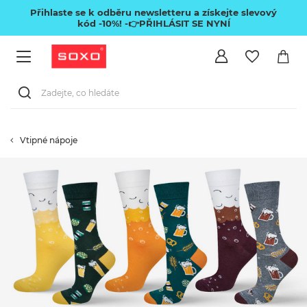
Přihlaste se k odběru newsletteru a získejte slevový
kód -10%!
-👉PŘIHLÁSIT SE NYNÍ
Vtipné nápoje