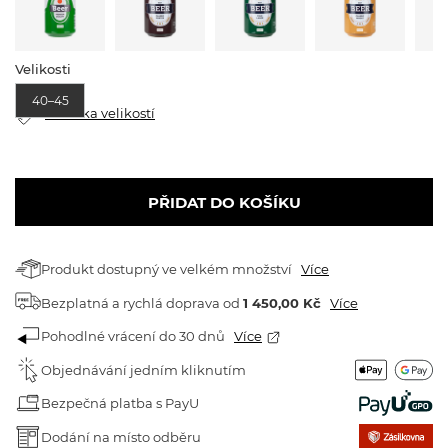
Velikosti
40–45
Tabulka velikostí
PŘIDAT DO KOŠÍKU
Produkt dostupný ve velkém množství
Více
Bezplatná a rychlá doprava
od
1 450,00 Kč
Více
Pohodlné vrácení do 30 dnů
Více
Objednávání jedním kliknutím
Bezpečná platba s PayU
Dodání na místo odběru