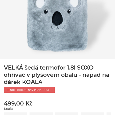
VELKÁ šedá termofor 1,8l SOXO
ohřívač v plyšovém obalu - nápad na
dárek KOALA
TENTO PRODUKT NÁM PRÁVĚ DOŠEL.
499,00 Kč
Koala