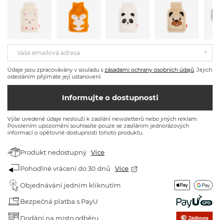
Vaše emailová adresa
Údaje jsou zpracovávány v souladu s
zásadami ochrany osobních údajů
. Jejich
odesláním přijímáte její ustanovení.
Informujte o dostupnosti
Výše uvedené údaje neslouží k zasílání newsletterů nebo jiných reklam.
Povolením upozornění souhlasíte pouze se zasíláním jednorázových
informací o opětovné dostupnosti tohoto produktu.
Produkt nedostupný
Více
Pohodlné vrácení do 30 dnů
Více
Objednávání jedním kliknutím
Bezpečná platba s PayU
Dodání na místo odběru