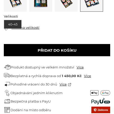
Velikosti
40–45
Tabulka velikostí
PŘIDAT DO KOŠÍKU
Produkt dostupný ve velkém množství
Více
Bezplatná a rychlá doprava
od
1 450,00 Kč
Více
Pohodlné vrácení do 30 dnů
Více
Objednávání jedním kliknutím
Bezpečná platba s PayU
Dodání na místo odběru