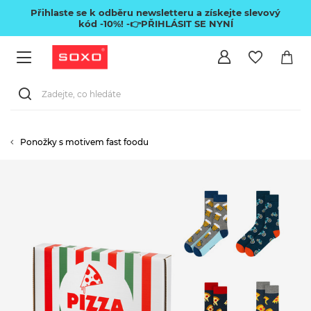
Přihlaste se k odběru newsletteru a získejte slevový
kód -10%!
-👉PŘIHLÁSIT SE NYNÍ
Ponožky s motivem fast foodu