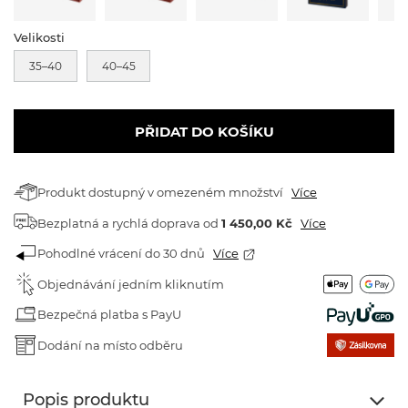
Velikosti
35–40
40–45
PŘIDAT DO KOŠÍKU
Produkt dostupný v omezeném množství
Více
Bezplatná a rychlá doprava
od
1 450,00 Kč
Více
Pohodlné vrácení do 30 dnů
Více
Objednávání jedním kliknutím
Bezpečná platba s PayU
Dodání na místo odběru
Popis produktu