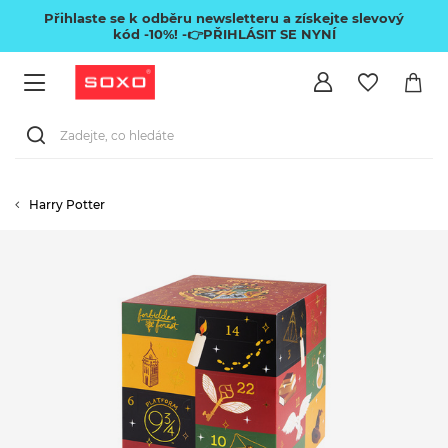
Přihlaste se k odběru newsletteru a získejte slevový
kód -10%!
-👉PŘIHLÁSIT SE NYNÍ
Harry Potter