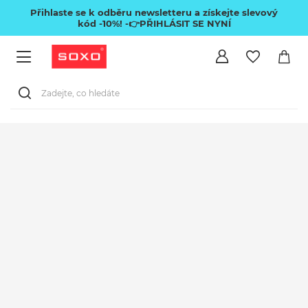
Přihlaste se k odběru newsletteru a získejte slevový
kód -10%!
-👉PŘIHLÁSIT SE NYNÍ