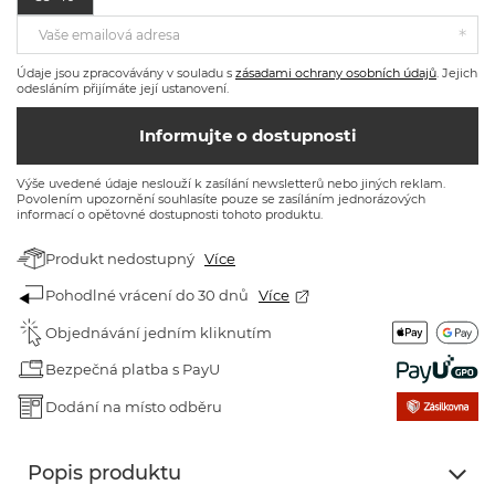
Vaše emailová adresa
Údaje jsou zpracovávány v souladu s
zásadami ochrany osobních údajů
. Jejich
odesláním přijímáte její ustanovení.
Informujte o dostupnosti
Výše uvedené údaje neslouží k zasílání newsletterů nebo jiných reklam.
Povolením upozornění souhlasíte pouze se zasíláním jednorázových
informací o opětovné dostupnosti tohoto produktu.
Produkt nedostupný
Více
Pohodlné vrácení do 30 dnů
Více
Objednávání jedním kliknutím
Bezpečná platba s PayU
Dodání na místo odběru
Popis produktu