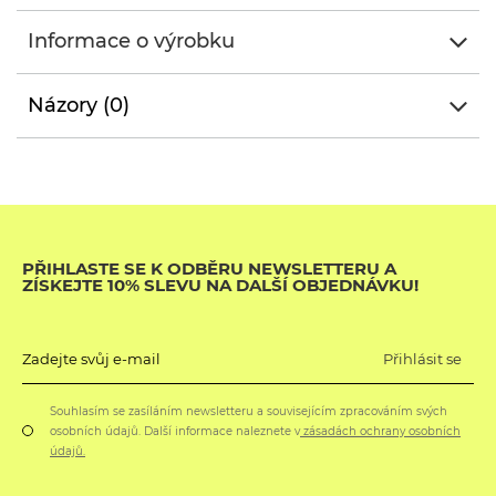
Informace o výrobku
Názory (0)
PŘIHLASTE SE K ODBĚRU NEWSLETTERU A
ZÍSKEJTE 10% SLEVU NA DALŠÍ OBJEDNÁVKU!
Přihlásit se
Zadejte svůj e-mail
Souhlasím se zasíláním newsletteru a souvisejícím zpracováním svých
osobních údajů. Další informace naleznete v
zásadách ochrany osobních
údajů.