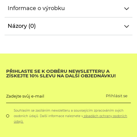
Informace o výrobku
Názory (0)
PŘIHLASTE SE K ODBĚRU NEWSLETTERU A
ZÍSKEJTE 10% SLEVU NA DALŠÍ OBJEDNÁVKU!
Přihlásit se
Zadejte svůj e-mail
Souhlasím se zasíláním newsletteru a souvisejícím zpracováním svých
osobních údajů. Další informace naleznete v
zásadách ochrany osobních
údajů.