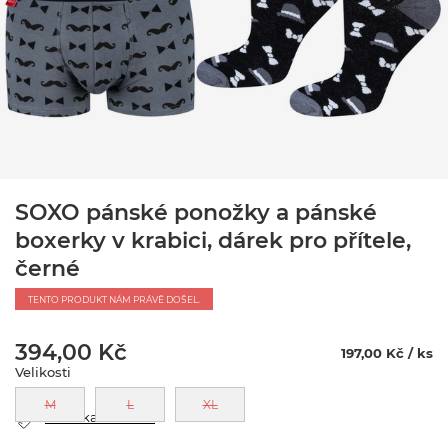
SOXO pánské ponožky a pánské
boxerky v krabici, dárek pro přítele,
černé
TENTO PRODUKT NÁM PRÁVĚ DOŠEL.
394,00 Kč
197,00 Kč / ks
Velikosti
M
L
XL
Tabulka velikostí