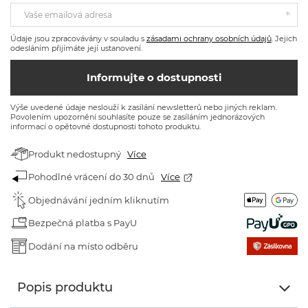
Vaše emailová adresa
Údaje jsou zpracovávány v souladu s
zásadami ochrany osobních údajů
. Jejich
odesláním přijímáte její ustanovení.
Informujte o dostupnosti
Výše uvedené údaje neslouží k zasílání newsletterů nebo jiných reklam.
Povolením upozornění souhlasíte pouze se zasíláním jednorázových
informací o opětovné dostupnosti tohoto produktu.
Produkt nedostupný
Více
Pohodlné vrácení do 30 dnů
Více
Objednávání jedním kliknutím
Bezpečná platba s PayU
Dodání na místo odběru
Popis produktu