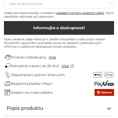
Vaše emailová adresa
Údaje jsou zpracovávány v souladu s
zásadami ochrany osobních údajů
. Jejich
odesláním přijímáte její ustanovení.
Informujte o dostupnosti
Výše uvedené údaje neslouží k zasílání newsletterů nebo jiných reklam.
Povolením upozornění souhlasíte pouze se zasíláním jednorázových
informací o opětovné dostupnosti tohoto produktu.
Produkt nedostupný
Více
Pohodlné vrácení do 30 dnů
Více
Objednávání jedním kliknutím
Bezpečná platba s PayU
Dodání na místo odběru
Popis produktu