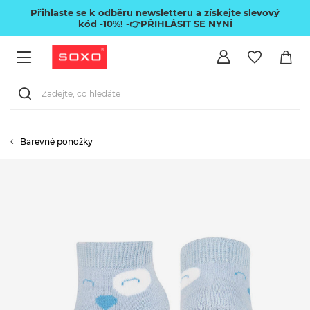
Přihlaste se k odběru newsletteru a získejte slevový
kód -10%!
-👉PŘIHLÁSIT SE NYNÍ
Barevné ponožky