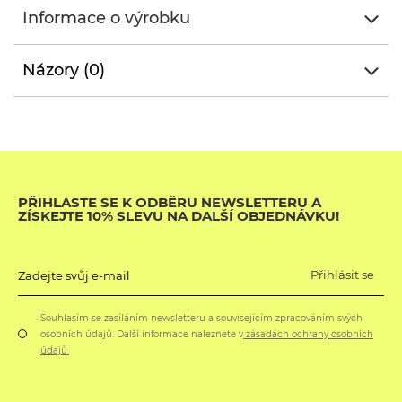
Informace o výrobku
Názory (0)
PŘIHLASTE SE K ODBĚRU NEWSLETTERU A
ZÍSKEJTE 10% SLEVU NA DALŠÍ OBJEDNÁVKU!
Přihlásit se
Zadejte svůj e-mail
Souhlasím se zasíláním newsletteru a souvisejícím zpracováním svých
osobních údajů. Další informace naleznete v
zásadách ochrany osobních
údajů.