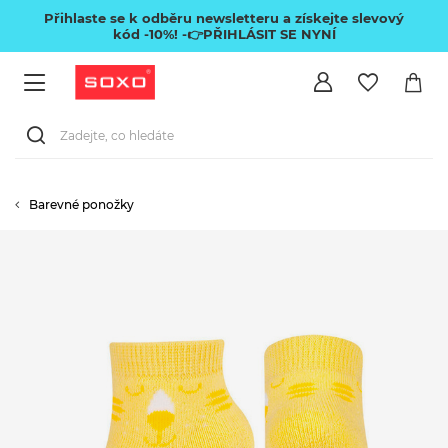
Přihlaste se k odběru newsletteru a získejte slevový
kód -10%!
-👉PŘIHLÁSIT SE NYNÍ
Barevné ponožky