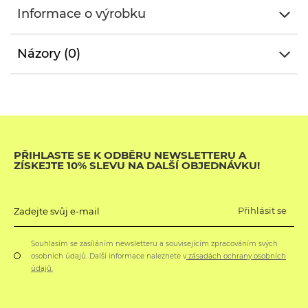
Informace o výrobku
Názory (0)
PŘIHLASTE SE K ODBĚRU NEWSLETTERU A
ZÍSKEJTE 10% SLEVU NA DALŠÍ OBJEDNÁVKU!
Přihlásit se
Zadejte svůj e-mail
Souhlasím se zasíláním newsletteru a souvisejícím zpracováním svých
osobních údajů. Další informace naleznete v
zásadách ochrany osobních
údajů.