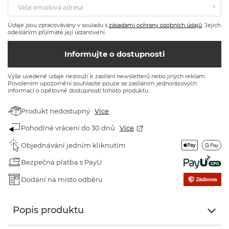
Vaše emailová adresa
Údaje jsou zpracovávány v souladu s
zásadami ochrany osobních údajů
. Jejich
odesláním přijímáte její ustanovení.
Informujte o dostupnosti
Výše uvedené údaje neslouží k zasílání newsletterů nebo jiných reklam.
Povolením upozornění souhlasíte pouze se zasíláním jednorázových
informací o opětovné dostupnosti tohoto produktu.
Produkt nedostupný
Více
Pohodlné vrácení do 30 dnů
Více
Objednávání jedním kliknutím
Bezpečná platba s PayU
Dodání na místo odběru
Popis produktu