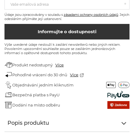
Vaše emailová adresa
Údaje jsou zpracovávány v souladu s
zásadami ochrany osobních údajů
. Jejich
odesláním přijímáte její ustanovení.
Informujte o dostupnosti
Výše uvedené údaje neslouží k zasílání newsletterů nebo jiných reklam.
Povolením upozornění souhlasíte pouze se zasíláním jednorázových
informací o opětovné dostupnosti tohoto produktu.
Produkt nedostupný
Více
Pohodlné vrácení do 30 dnů
Více
Objednávání jedním kliknutím
Bezpečná platba s PayU
Dodání na místo odběru
Popis produktu