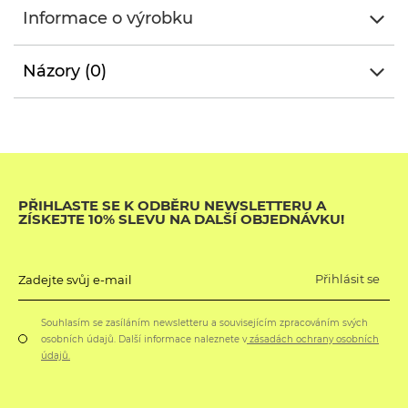
Informace o výrobku
Názory (0)
PŘIHLASTE SE K ODBĚRU NEWSLETTERU A
ZÍSKEJTE 10% SLEVU NA DALŠÍ OBJEDNÁVKU!
Přihlásit se
Zadejte svůj e-mail
Souhlasím se zasíláním newsletteru a souvisejícím zpracováním svých
osobních údajů. Další informace naleznete v
zásadách ochrany osobních
údajů.