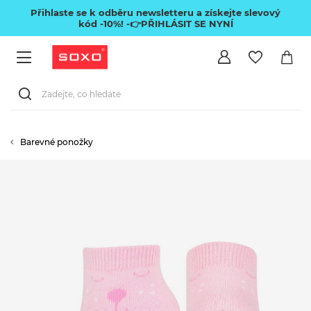
Přihlaste se k odběru newsletteru a získejte slevový
kód -10%!
-👉PŘIHLÁSIT SE NYNÍ
Barevné ponožky