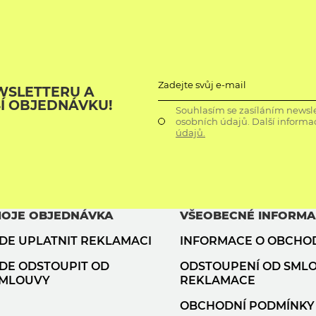
Zadejte svůj e-mail
WSLETTERU A
ŠÍ OBJEDNÁVKU!
Souhlasím se zasíláním newsle
osobních údajů. Další informa
údajů.
OJE OBJEDNÁVKA
VŠEOBECNÉ INFORM
DE UPLATNIT REKLAMACI
INFORMACE O OBCHO
DE ODSTOUPIT OD
ODSTOUPENÍ OD SML
MLOUVY
REKLAMACE
OBCHODNÍ PODMÍNKY