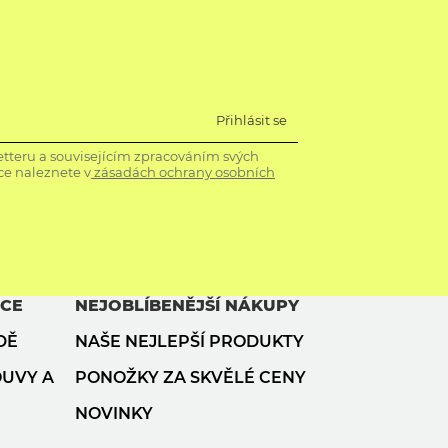
Přihlásit se
tteru a souvisejícím zpracováním svých
ce naleznete v
zásadách ochrany osobních
ACE
NEJOBLÍBENĚJŠÍ NÁKUPY
DĚ
NAŠE NEJLEPŠÍ PRODUKTY
OUVY A
PONOŽKY ZA SKVĚLÉ CENY
NOVINKY