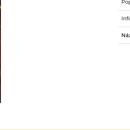
Pop
Inf
Náz