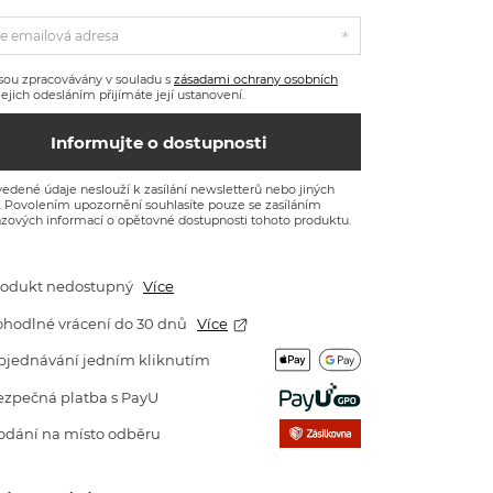
e emailová adresa
sou zpracovávány v souladu s
zásadami ochrany osobních
 Jejich odesláním přijímáte její ustanovení.
Informujte o dostupnosti
edené údaje neslouží k zasílání newsletterů nebo jiných
. Povolením upozornění souhlasíte pouze se zasíláním
zových informací o opětovné dostupnosti tohoto produktu.
rodukt nedostupný
Více
ohodlné vrácení do 30 dnů
Více
bjednávání jedním kliknutím
ezpečná platba s PayU
odání na místo odběru