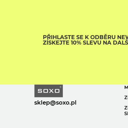
PŘIHLASTE SE K ODBĚRU NE
ZÍSKEJTE 10% SLEVU NA DAL
M
Z
sklep@soxo.pl
Z
S