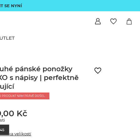
IT SE NYNÍ
UTLET
uhé pánské ponožky
O s nápisy | perfektně
ující
O PRODUKT NÁM PRÁVĚ DOŠEL.
9,00 Kč
sti
45
abulka velikostí