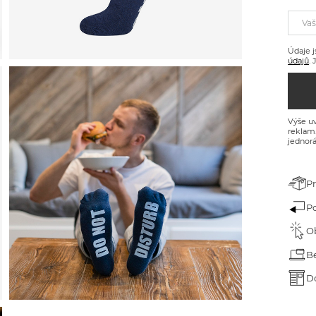
árek pro dědečka
Vaš
árek ke dni dětí
Údaje j
árek k narozeninám
údajů
.
árek na Velikonoce
árek na Valentýna
Výše uv
reklam
jednorá
ánoční dárky
P
P
O
B
D