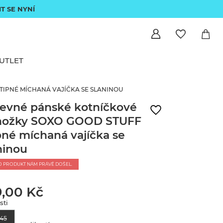
IT SE NYNÍ
UTLET
IPNÉ MÍCHANÁ VAJÍČKA SE SLANINOU
evné pánské kotníčkové
nožky SOXO GOOD STUFF
pné míchaná vajíčka se
ninou
O PRODUKT NÁM PRÁVĚ DOŠEL.
9,00 Kč
sti
45