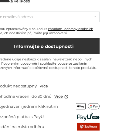
abulka velikostí
e emailová adresa
sou zpracovávány v souladu s
zásadami ochrany osobních
 Jejich odesláním přijímáte její ustanovení.
Informujte o dostupnosti
edené údaje neslouží k zasílání newsletterů nebo jiných
. Povolením upozornění souhlasíte pouze se zasíláním
zových informací o opětovné dostupnosti tohoto produktu.
rodukt nedostupný
Více
ohodlné vrácení do 30 dnů
Více
bjednávání jedním kliknutím
ezpečná platba s PayU
odání na místo odběru