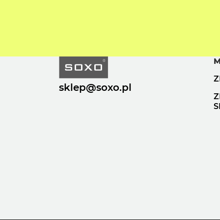
M
Z
sklep@soxo.pl
Z
S