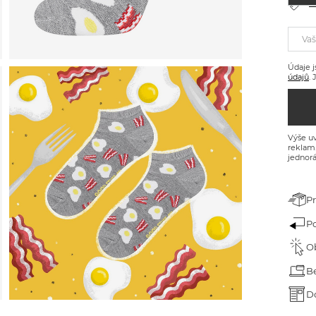
árek pro dědečka
T
árek ke dni dětí
Vaš
árek k narozeninám
Údaje j
údajů
.
árek na Velikonoce
árek na Valentýna
Výše uv
ánoční dárky
reklam
jednorá
P
P
O
B
D