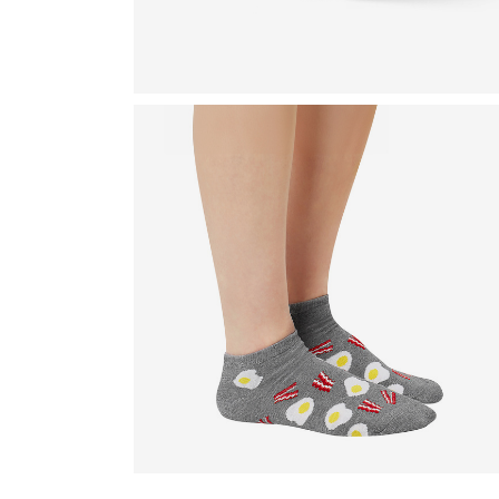
D
D
D
D
D
V