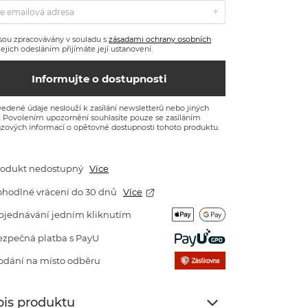
e emailová adresa
sou zpracovávány v souladu s
zásadami ochrany osobních
 Jejich odesláním přijímáte její ustanovení.
Informujte o dostupnosti
edené údaje neslouží k zasílání newsletterů nebo jiných
. Povolením upozornění souhlasíte pouze se zasíláním
zových informací o opětovné dostupnosti tohoto produktu.
rodukt nedostupný
Více
ohodlné vrácení do 30 dnů
Více
bjednávání jedním kliknutím
ezpečná platba s PayU
odání na místo odběru
is produktu