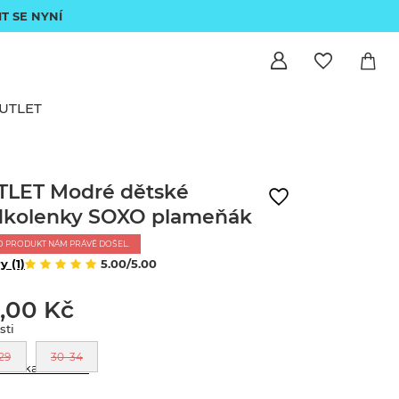
IT SE NYNÍ
UTLET
LET Modré dětské
dkolenky SOXO plameňák
O PRODUKT NÁM PRÁVĚ DOŠEL.
y (1)
5.00/5.00
7,00 Kč
sti
29
30–34
abulka velikostí