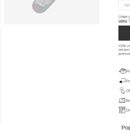
árek pro dědečka
Vaš
árek ke dni dětí
Údaje j
údajů
.
árek k narozeninám
árek na Velikonoce
Výše uv
árek na Valentýna
reklam
jednorá
ánoční dárky
P
P
O
B
D
Pop