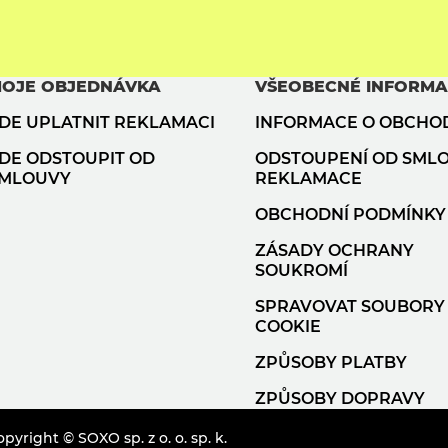
OJE OBJEDNÁVKA
VŠEOBECNÉ INFORM
DE UPLATNIT REKLAMACI
INFORMACE O OBCHO
DE ODSTOUPIT OD
ODSTOUPENÍ OD SML
MLOUVY
REKLAMACE
OBCHODNÍ PODMÍNKY
ZÁSADY OCHRANY
SOUKROMÍ
SPRAVOVAT SOUBORY
COOKIE
ZPŮSOBY PLATBY
ZPŮSOBY DOPRAVY
pyright © SOXO sp. z o. o. sp. k.