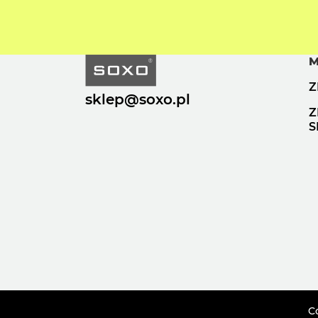
M
Z
sklep@soxo.pl
Z
S
Co