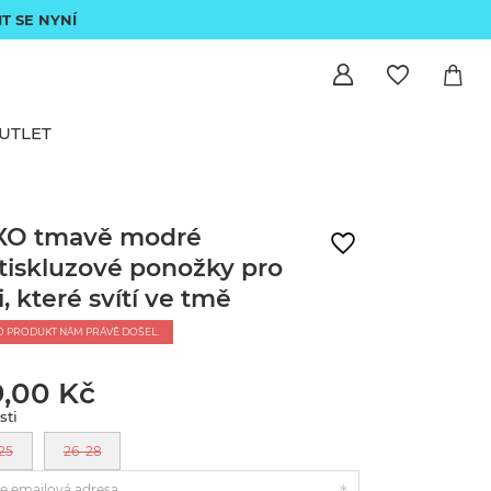
IT SE NYNÍ
UTLET
XO tmavě modré
tiskluzové ponožky pro
i, které svítí ve tmě
O PRODUKT NÁM PRÁVĚ DOŠEL.
9,00 Kč
sti
25
26–28
e emailová adresa