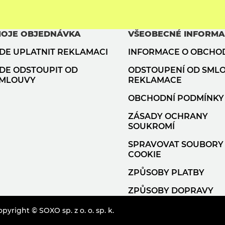
OJE OBJEDNÁVKA
VŠEOBECNÉ INFORM
DE UPLATNIT REKLAMACI
INFORMACE O OBCHO
DE ODSTOUPIT OD
ODSTOUPENÍ OD SML
MLOUVY
REKLAMACE
OBCHODNÍ PODMÍNKY
ZÁSADY OCHRANY
SOUKROMÍ
SPRAVOVAT SOUBORY
COOKIE
ZPŮSOBY PLATBY
ZPŮSOBY DOPRAVY
pyright © SOXO sp. z o. o. sp. k.