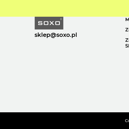
M
Z
sklep@soxo.pl
Z
S
Co