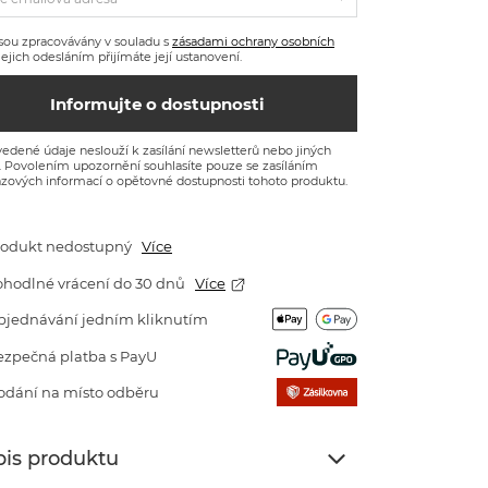
sou zpracovávány v souladu s
zásadami ochrany osobních
 Jejich odesláním přijímáte její ustanovení.
Informujte o dostupnosti
edené údaje neslouží k zasílání newsletterů nebo jiných
. Povolením upozornění souhlasíte pouze se zasíláním
zových informací o opětovné dostupnosti tohoto produktu.
rodukt nedostupný
Více
ohodlné vrácení do 30 dnů
Více
bjednávání jedním kliknutím
ezpečná platba s PayU
odání na místo odběru
is produktu