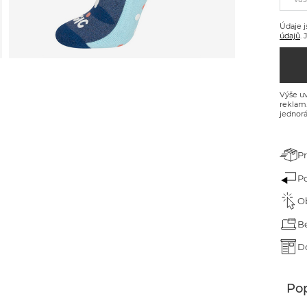
árek pro dědečka
Údaje j
árek ke dni dětí
údajů
.
árek k narozeninám
árek na Velikonoce
Výše uv
reklam
jednorá
árek na Valentýna
ánoční dárky
P
P
O
B
D
Pop