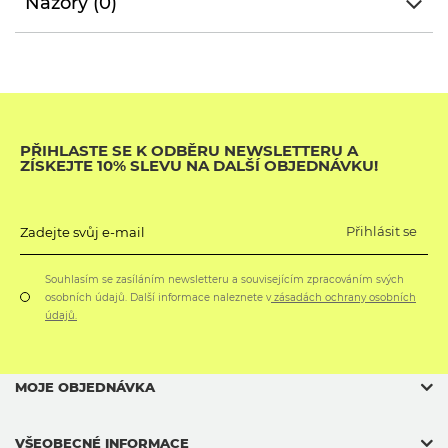
Názory (0)
PŘIHLASTE SE K ODBĚRU NEWSLETTERU A
ZÍSKEJTE 10% SLEVU NA DALŠÍ OBJEDNÁVKU!
Přihlásit se
Zadejte svůj e-mail
Souhlasím se zasíláním newsletteru a souvisejícím zpracováním svých
osobních údajů. Další informace naleznete v
zásadách ochrany osobních
údajů.
MOJE OBJEDNÁVKA
VŠEOBECNÉ INFORMACE