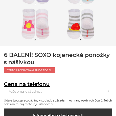
6 BALENÍ! SOXO kojenecké ponožky
s nášivkou
TENTO PRODUKT NÁM PRÁVĚ DOŠEL.
Cena na telefonu
Vaše emailová adresa
Údaje jsou zpracovávány v souladu s
zásadami ochrany osobních údajů
. Jejich
odesláním přijímáte její ustanovení.
Informujte o dostupnosti