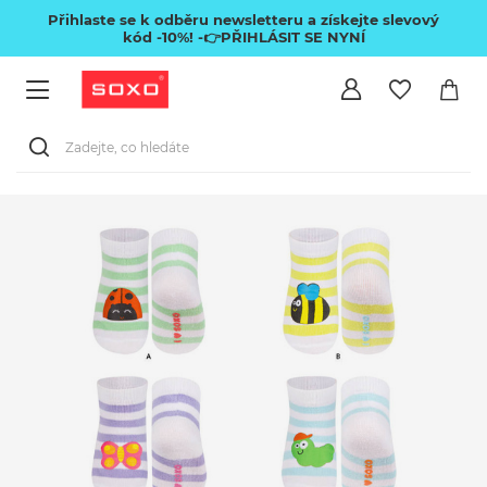
Přihlaste se k odběru newsletteru a získejte slevový
kód -10%!
-👉PŘIHLÁSIT SE NYNÍ