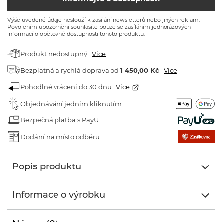
Výše uvedené údaje neslouží k zasílání newsletterů nebo jiných reklam.
Povolením upozornění souhlasíte pouze se zasíláním jednorázových
informací o opětovné dostupnosti tohoto produktu.
Produkt nedostupný
Více
Bezplatná a rychlá doprava
od
1 450,00 Kč
Více
Pohodlné vrácení do 30 dnů
Více
Objednávání jedním kliknutím
Bezpečná platba s PayU
Dodání na místo odběru
Popis produktu
Informace o výrobku