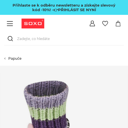
Přihlaste se k odběru newsletteru a získejte slevový
kód -10%!
-👉PŘIHLÁSIT SE NYNÍ
Papuče