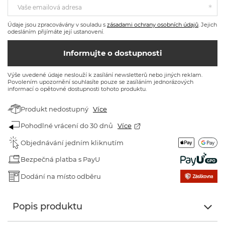
Vaše emailová adresa
Údaje jsou zpracovávány v souladu s
zásadami ochrany osobních údajů
. Jejich
odesláním přijímáte její ustanovení.
Informujte o dostupnosti
Výše uvedené údaje neslouží k zasílání newsletterů nebo jiných reklam.
Povolením upozornění souhlasíte pouze se zasíláním jednorázových
informací o opětovné dostupnosti tohoto produktu.
Produkt nedostupný
Více
Pohodlné vrácení do 30 dnů
Více
Objednávání jedním kliknutím
Bezpečná platba s PayU
Dodání na místo odběru
Popis produktu