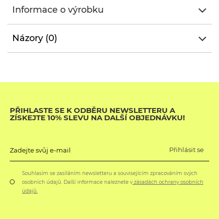
Informace o výrobku
Názory (0)
PŘIHLASTE SE K ODBĚRU NEWSLETTERU A
ZÍSKEJTE 10% SLEVU NA DALŠÍ OBJEDNÁVKU!
Přihlásit se
Zadejte svůj e-mail
Souhlasím se zasíláním newsletteru a souvisejícím zpracováním svých
osobních údajů. Další informace naleznete v
zásadách ochrany osobních
údajů.