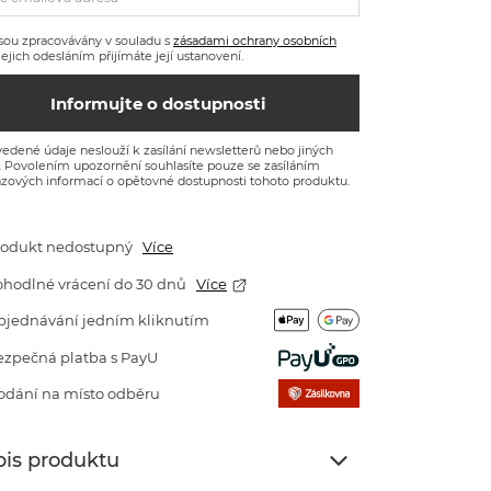
sou zpracovávány v souladu s
zásadami ochrany osobních
 Jejich odesláním přijímáte její ustanovení.
Informujte o dostupnosti
edené údaje neslouží k zasílání newsletterů nebo jiných
. Povolením upozornění souhlasíte pouze se zasíláním
zových informací o opětovné dostupnosti tohoto produktu.
rodukt nedostupný
Více
ohodlné vrácení do 30 dnů
Více
bjednávání jedním kliknutím
ezpečná platba s PayU
odání na místo odběru
is produktu