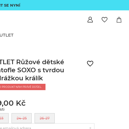
IT SE NYNÍ
UTLET
LET Růžové dětské
tofle SOXO s tvrdou
rážkou králík
O PRODUKT NÁM PRÁVĚ DOŠEL.
9,00 Kč
sti
23
24–25
26–27
e emailová adresa