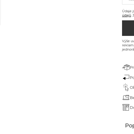
árek pro dědečka
Údaje j
árek ke dni dětí
údajů
.
árek k narozeninám
árek na Velikonoce
Výše uv
reklam
jednorá
árek na Valentýna
ánoční dárky
P
P
O
B
D
Pop