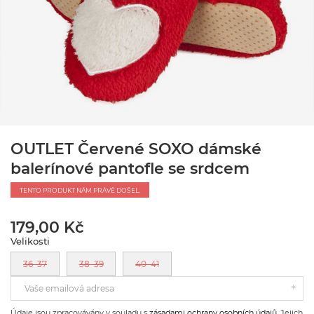
OUTLET Červené SOXO dámské
balerínové pantofle se srdcem
TENTO PRODUKT NÁM PRÁVĚ DOŠEL.
179,00 Kč
Velikosti
36–37
38–39
40–41
Vaše emailová adresa
Údaje jsou zpracovávány v souladu s
zásadami ochrany osobních údajů
. Jejich