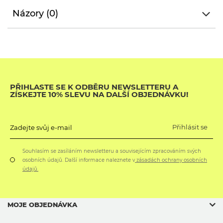
Názory (0)
PŘIHLASTE SE K ODBĚRU NEWSLETTERU A
ZÍSKEJTE 10% SLEVU NA DALŠÍ OBJEDNÁVKU!
Přihlásit se
Zadejte svůj e-mail
Souhlasím se zasíláním newsletteru a souvisejícím zpracováním svých
osobních údajů. Další informace naleznete v
zásadách ochrany osobních
údajů.
MOJE OBJEDNÁVKA