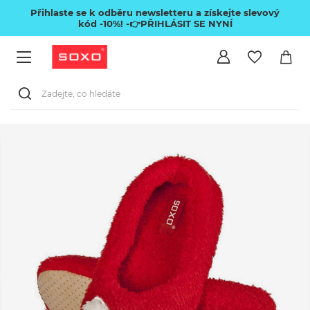
Přihlaste se k odběru newsletteru a získejte slevový
kód -10%!
-👉PŘIHLÁSIT SE NYNÍ