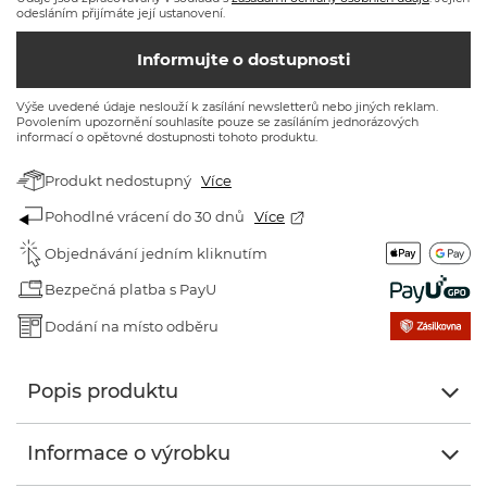
odesláním přijímáte její ustanovení.
Informujte o dostupnosti
Výše uvedené údaje neslouží k zasílání newsletterů nebo jiných reklam.
Povolením upozornění souhlasíte pouze se zasíláním jednorázových
informací o opětovné dostupnosti tohoto produktu.
Produkt nedostupný
Více
Pohodlné vrácení do 30 dnů
Více
Objednávání jedním kliknutím
Bezpečná platba s PayU
Dodání na místo odběru
Popis produktu
Informace o výrobku