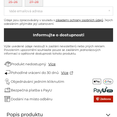
25–26
27–28
Vaše emailová adresa
Údaje jsou zpracovávány v souladu s
zásadami ochrany osobních údajů
. Jejich
odesláním přijímáte její ustanovení.
Informujte o dostupnosti
Výše uvedené údaje neslouží k zasílání newsletterů nebo jiných reklam.
Povolením upozornění souhlasíte pouze se zasíláním jednorázových
informací o opětovné dostupnosti tohoto produktu.
Produkt nedostupný
Více
Pohodlné vrácení do 30 dnů
Více
Objednávání jedním kliknutím
Bezpečná platba s PayU
Dodání na místo odběru
Popis produktu