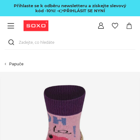
Přihlaste se k odběru newsletteru a získejte slevový
kód -10%!
-👉PŘIHLÁSIT SE NYNÍ
Papuče