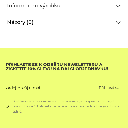
Informace o výrobku
Názory (0)
PŘIHLASTE SE K ODBĚRU NEWSLETTERU A
ZÍSKEJTE 10% SLEVU NA DALŠÍ OBJEDNÁVKU!
Přihlásit se
Zadejte svůj e-mail
Souhlasím se zasíláním newsletteru a souvisejícím zpracováním svých
osobních údajů. Další informace naleznete v
zásadách ochrany osobních
údajů.