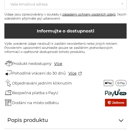
Vaše emailová adresa
Údaje jsou zpracovávány v souladu s
zásadami ochrany osobních údajů
. Jejich
odesláním přijímáte její ustanovení.
Informujte o dostupnosti
Výše uvedené údaje neslouží k zasílání newsletterů nebo jiných reklam.
Povolením upozornění souhlasíte pouze se zasíláním jednorázových
informací o opětovné dostupnosti tohoto produktu.
Produkt nedostupný
Více
Pohodlné vrácení do 30 dnů
Více
Objednávání jedním kliknutím
Bezpečná platba s PayU
Dodání na místo odběru
Popis produktu