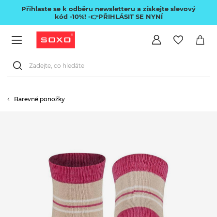
Přihlaste se k odběru newsletteru a získejte slevový
kód -10%!
-👉PŘIHLÁSIT SE NYNÍ
Barevné ponožky