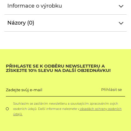
Informace o výrobku
Názory (0)
PŘIHLASTE SE K ODBĚRU NEWSLETTERU A
ZÍSKEJTE 10% SLEVU NA DALŠÍ OBJEDNÁVKU!
Přihlásit se
Zadejte svůj e-mail
Souhlasím se zasíláním newsletteru a souvisejícím zpracováním svých
osobních údajů. Další informace naleznete v
zásadách ochrany osobních
údajů.