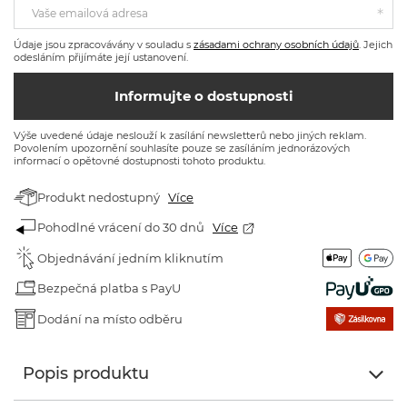
Vaše emailová adresa
Údaje jsou zpracovávány v souladu s
zásadami ochrany osobních údajů
. Jejich
odesláním přijímáte její ustanovení.
Informujte o dostupnosti
Výše uvedené údaje neslouží k zasílání newsletterů nebo jiných reklam.
Povolením upozornění souhlasíte pouze se zasíláním jednorázových
informací o opětovné dostupnosti tohoto produktu.
Produkt nedostupný
Více
Pohodlné vrácení do 30 dnů
Více
Objednávání jedním kliknutím
Bezpečná platba s PayU
Dodání na místo odběru
Popis produktu