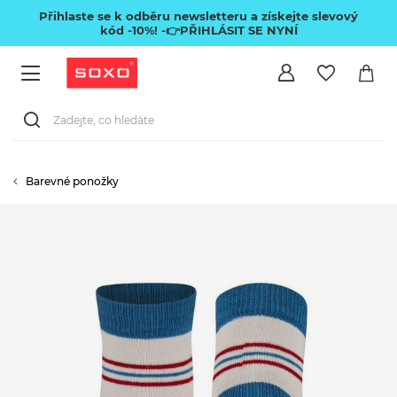
Přihlaste se k odběru newsletteru a získejte slevový
kód -10%!
-👉PŘIHLÁSIT SE NYNÍ
Barevné ponožky