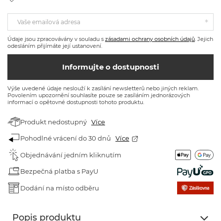
Vaše emailová adresa
Údaje jsou zpracovávány v souladu s
zásadami ochrany osobních údajů
. Jejich
odesláním přijímáte její ustanovení.
Informujte o dostupnosti
Výše uvedené údaje neslouží k zasílání newsletterů nebo jiných reklam.
Povolením upozornění souhlasíte pouze se zasíláním jednorázových
informací o opětovné dostupnosti tohoto produktu.
Produkt nedostupný
Více
Pohodlné vrácení do 30 dnů
Více
Objednávání jedním kliknutím
Bezpečná platba s PayU
Dodání na místo odběru
Popis produktu