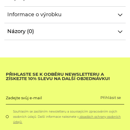
Informace o výrobku
Názory (0)
PŘIHLASTE SE K ODBĚRU NEWSLETTERU A
ZÍSKEJTE 10% SLEVU NA DALŠÍ OBJEDNÁVKU!
Přihlásit se
Zadejte svůj e-mail
Souhlasím se zasíláním newsletteru a souvisejícím zpracováním svých
osobních údajů. Další informace naleznete v
zásadách ochrany osobních
údajů.