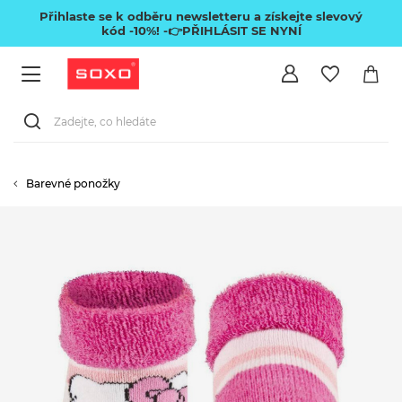
Přihlaste se k odběru newsletteru a získejte slevový
kód -10%!
-👉PŘIHLÁSIT SE NYNÍ
Barevné ponožky