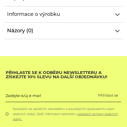
Informace o výrobku
Názory (0)
PŘIHLASTE SE K ODBĚRU NEWSLETTERU A
ZÍSKEJTE 10% SLEVU NA DALŠÍ OBJEDNÁVKU!
Přihlásit se
Zadejte svůj e-mail
Souhlasím se zasíláním newsletteru a souvisejícím zpracováním svých
osobních údajů. Další informace naleznete v
zásadách ochrany osobních
údajů.