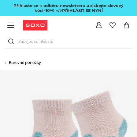
Přihlaste se k odběru newsletteru a získejte slevový
kód -10%!
-👉PŘIHLÁSIT SE NYNÍ
Barevné ponožky