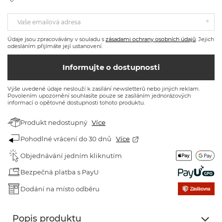
Vaše emailová adresa
Údaje jsou zpracovávány v souladu s
zásadami ochrany osobních údajů
. Jejich
odesláním přijímáte její ustanovení.
Informujte o dostupnosti
Výše uvedené údaje neslouží k zasílání newsletterů nebo jiných reklam.
Povolením upozornění souhlasíte pouze se zasíláním jednorázových
informací o opětovné dostupnosti tohoto produktu.
Produkt nedostupný
Více
Pohodlné vrácení do 30 dnů
Více
Objednávání jedním kliknutím
Bezpečná platba s PayU
Dodání na místo odběru
Popis produktu