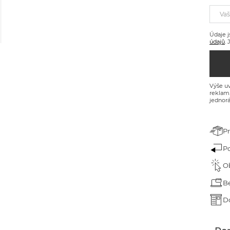
árek pro dědečka
Vaš
árek ke dni dětí
Údaje j
údajů
.
árek k narozeninám
árek na Velikonoce
árek na Valentýna
Výše uv
reklam
jednorá
ánoční dárky
P
P
O
B
D