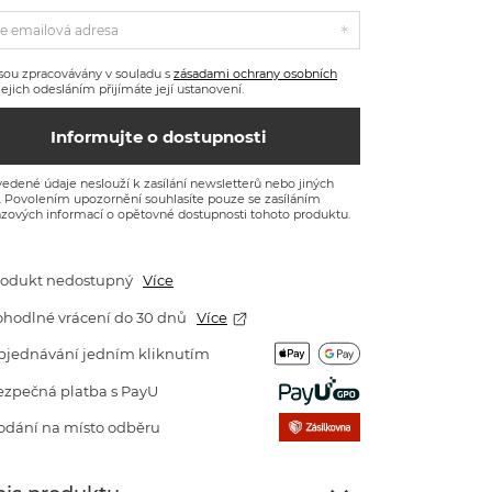
e emailová adresa
sou zpracovávány v souladu s
zásadami ochrany osobních
 Jejich odesláním přijímáte její ustanovení.
Informujte o dostupnosti
edené údaje neslouží k zasílání newsletterů nebo jiných
. Povolením upozornění souhlasíte pouze se zasíláním
zových informací o opětovné dostupnosti tohoto produktu.
rodukt nedostupný
Více
ohodlné vrácení do 30 dnů
Více
bjednávání jedním kliknutím
ezpečná platba s PayU
odání na místo odběru