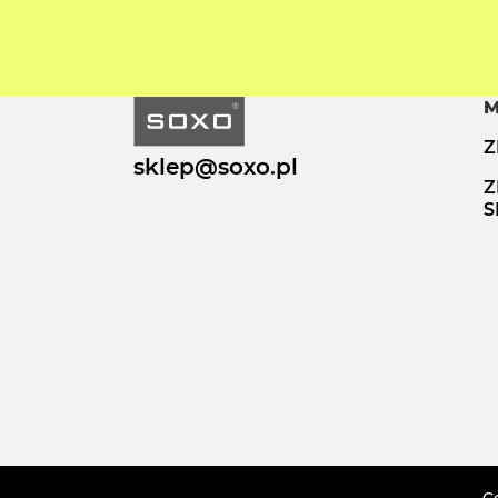
M
Z
sklep@soxo.pl
Z
S