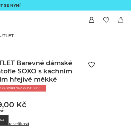
IT SE NYNÍ
UTLET
TLET Barevné dámské
tofle SOXO s kachním
ím hřejivé měkké
O PRODUKT NÁM PRÁVĚ DOŠEL.
9,00 Kč
sti
38
abulka velikostí