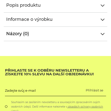
Popis produktu
Informace o výrobku
Názory (0)
PŘIHLASTE SE K ODBĚRU NEWSLETTERU A
ZÍSKEJTE 10% SLEVU NA DALŠÍ OBJEDNÁVKU!
Přihlásit se
Zadejte svůj e-mail
Souhlasím se zasíláním newsletteru a souvisejícím zpracováním svých
osobních údajů. Další informace naleznete v
zásadách ochrany osobních