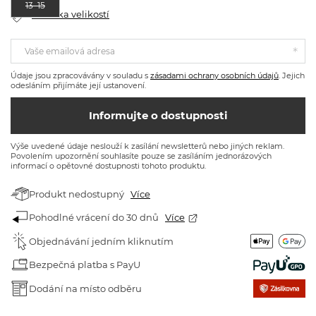
13–15
Tabulka velikostí
Vaše emailová adresa
Údaje jsou zpracovávány v souladu s
zásadami ochrany osobních údajů
. Jejich
odesláním přijímáte její ustanovení.
Informujte o dostupnosti
Výše uvedené údaje neslouží k zasílání newsletterů nebo jiných reklam.
Povolením upozornění souhlasíte pouze se zasíláním jednorázových
informací o opětovné dostupnosti tohoto produktu.
Produkt nedostupný
Více
Pohodlné vrácení do 30 dnů
Více
Objednávání jedním kliknutím
Bezpečná platba s PayU
Dodání na místo odběru