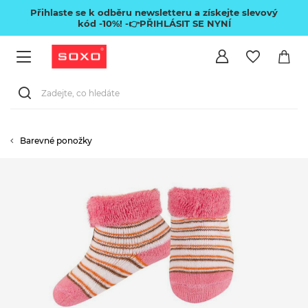
Přihlaste se k odběru newsletteru a získejte slevový
kód -10%!
-👉PŘIHLÁSIT SE NYNÍ
Barevné ponožky