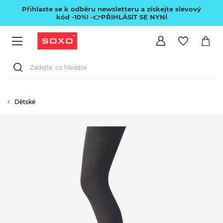
Přihlaste se k odběru newsletteru a získejte slevový
kód -10%!
-👉PŘIHLÁSIT SE NYNÍ
Dětské