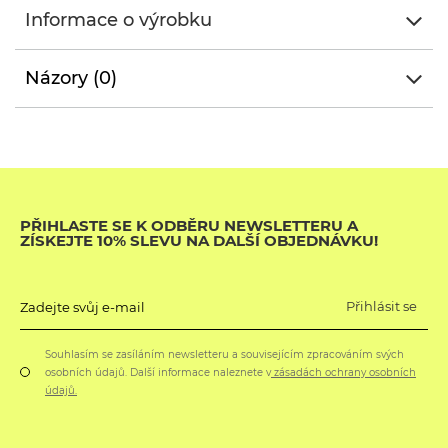
Informace o výrobku
Názory (0)
PŘIHLASTE SE K ODBĚRU NEWSLETTERU A
ZÍSKEJTE 10% SLEVU NA DALŠÍ OBJEDNÁVKU!
Přihlásit se
Zadejte svůj e-mail
Souhlasím se zasíláním newsletteru a souvisejícím zpracováním svých
osobních údajů. Další informace naleznete v
zásadách ochrany osobních
údajů.