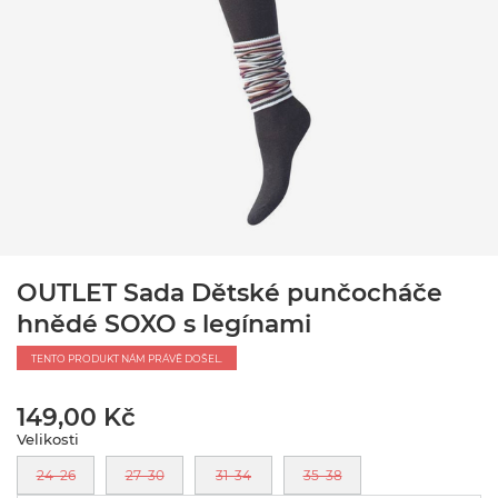
OUTLET Sada Dětské punčocháče
hnědé SOXO s legínami
TENTO PRODUKT NÁM PRÁVĚ DOŠEL.
149,00 Kč
Velikosti
24–26
27–30
31–34
35–38