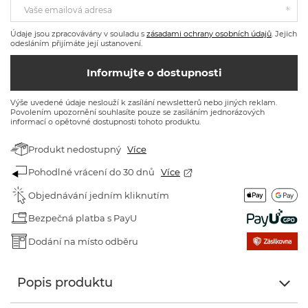
Vaše emailová adresa
Údaje jsou zpracovávány v souladu s
zásadami ochrany osobních údajů
. Jejich
odesláním přijímáte její ustanovení.
Informujte o dostupnosti
Výše uvedené údaje neslouží k zasílání newsletterů nebo jiných reklam.
Povolením upozornění souhlasíte pouze se zasíláním jednorázových
informací o opětovné dostupnosti tohoto produktu.
Produkt nedostupný
Více
Pohodlné vrácení do 30 dnů
Více
Objednávání jedním kliknutím
Bezpečná platba s PayU
Dodání na místo odběru
Popis produktu