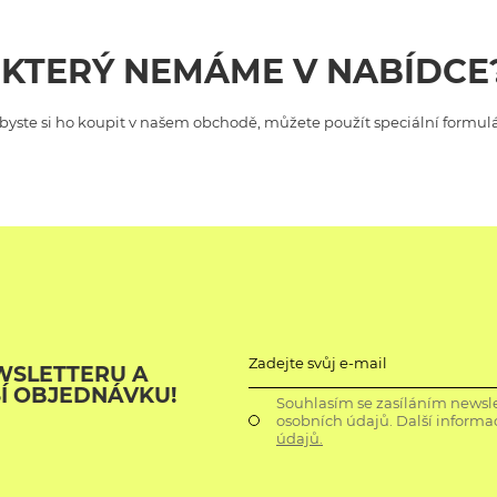
árek pro dědečka
árek ke dni dětí
 KTERÝ NEMÁME V NABÍDCE
árek k narozeninám
i byste si ho koupit v našem obchodě, můžete použít speciální formul
árek na Velikonoce
árek na Valentýna
ánoční dárky
Zadejte svůj e-mail
WSLETTERU A
ŠÍ OBJEDNÁVKU!
Souhlasím se zasíláním newsle
osobních údajů. Další informa
údajů.