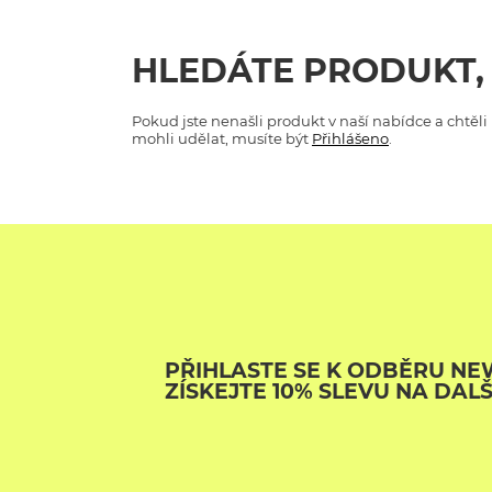
D
D
HLEDÁTE PRODUKT,
D
Pokud jste nenašli produkt v naší nabídce a chtěl
mohli udělat, musíte být
Přihlášeno
.
D
D
V
PŘIHLASTE SE K ODBĚRU NE
ZÍSKEJTE 10% SLEVU NA DAL