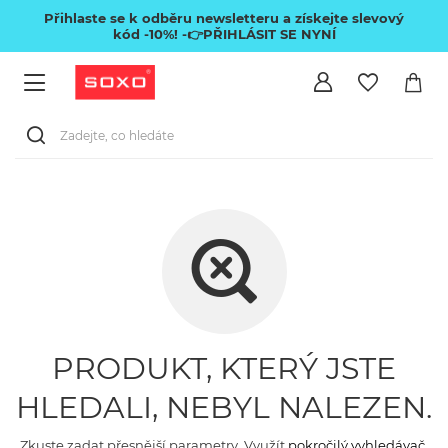
Přihlaste se k odběru newsletteru a získejte slevový
kód -10%!
-👉PŘIHLÁSIT SE NYNÍ
PRODUKT, KTERÝ JSTE
HLEDALI, NEBYL NALEZEN.
Zkuste zadat přesnější parametry. Využít
pokročilý vyhledávač
.