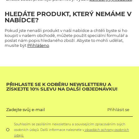
HLEDÁTE PRODUKT, KTERÝ NEMÁME V
NABÍDCE?
Pokud jste nenašli produkt v naší nabídce a chtěli byste si ho
koupit v našem obchodě, můžete použít speciální formulář a
poslat nám popis hledaného zboží. Abyste to mohli udělat,
musíte být
Přihlášeno
.
PŘIHLASTE SE K ODBĚRU NEWSLETTERU A
ZÍSKEJTE 10% SLEVU NA DALŠÍ OBJEDNÁVKU!
Přihlásit se
Zadejte svůj e-mail
Souhlasím se zasíláním newsletteru a souvisejícím zpracováním svých
osobních údajů. Další informace naleznete v
zásadách ochrany osobních
údajů.